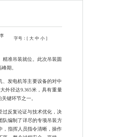
:李
字号：[
大
中
小
]
全、精准吊装就位。此次吊装圆
高峰期。
机、发电机等主要设备的对中
外径达9.365米，具有重量
的关键环节之一。
经过反复论证与技术优化，决
团队编制了详尽的专项吊装方
中，指挥人员指令清晰，操作