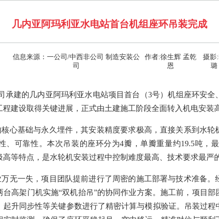
几内亚阿玛利亚水电站首台机组座环吊装完成
信息来源：一公司/中西非公司 制造安装公
作者:徐生辉 孟乾
摄影
司
恩
璐
公司承建的几内亚阿玛利亚水电站项目首台（3号）机组座环安
工程建设取得关键进展，正式由土建施工阶段全面转入机电安装
的核心基础与永久埋件，其安装精度要求极高，直接关系到水轮
、可靠性。本次吊装的座环分为4瓣，单瓣重量约19.5吨，最大
极高等特点，是水轮机安装过程中控制难度最高、技术要求最严
业万无一失，项目团队提前进行了周密的施工部署与技术准备。
两台高架门机实施“双机抬吊”的协同作业方案。施工前，项目部
、起升同步性等关键参数进行了精密计算与模拟验证。吊装过程